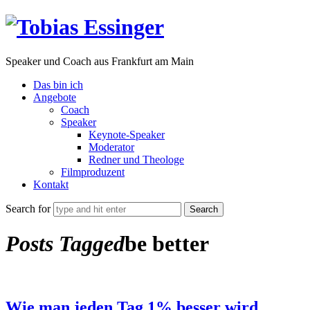
Tobias
Essinger
Speaker und Coach aus Frankfurt am Main
Das bin ich
Angebote
Coach
Speaker
Keynote-Speaker
Moderator
Redner und Theologe
Filmproduzent
Kontakt
Search for
Posts Tagged
be better
Wie man jeden Tag 1% besser wird